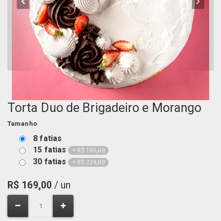
Torta Duo de Brigadeiro e Morango
Tamanho
8 fatias
15 fatias
+
R$
100,00
30 fatias
+
R$
229,00
R$
169,00
/ un