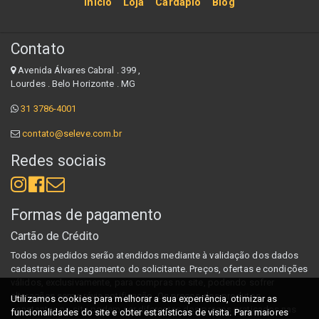
Início
Loja
Cardápio
Blog
Contato
Avenida Álvares Cabral . 399 ,
Lourdes . Belo Horizonte . MG
31 3786-4001
contato@seleve.com.br
Redes sociais
Formas de pagamento
Cartão de Crédito
Todos os pedidos serão atendidos mediante à validação dos dados
cadastrais e de pagamento do solicitante. Preços, ofertas e condições
válidos, exclusivamente, para compras no site, podendo sofrer
alterações sem prévia notificação. Os preços dos produtos
Utilizamos cookies para melhorar a sua experiência, otimizar as
constantes no site podem ser diferentes dos preços praticados nas
funcionalidades do site e obter estatísticas de visita. Para maiores