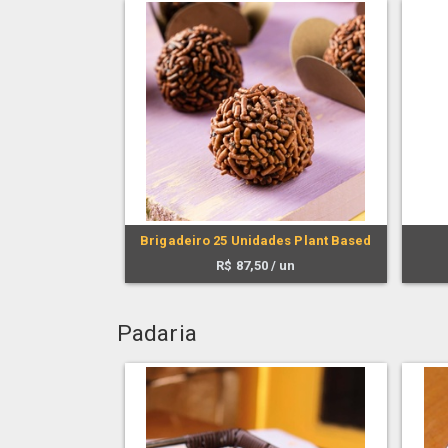
Brigadeiro 25 Unidades Plant Based
R$
87,50
/ un
Padaria