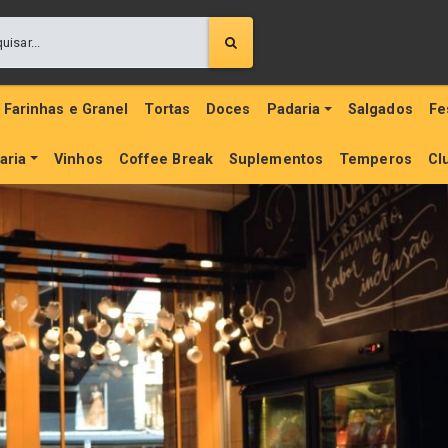
Farinhas e Granel
Tortas
Doces
Padaria
Salgados
Fe
aria
Vinhos
Coffee Break
Suplementos
Temperos
Cl