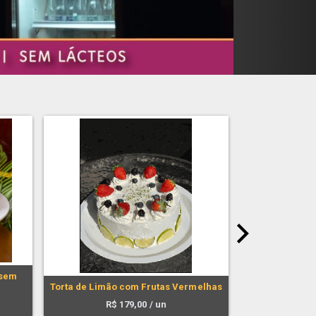
next
(sem
Torta de Limão com Frutas Vermelhas
Torta 
R$
179,00
/ un
R$