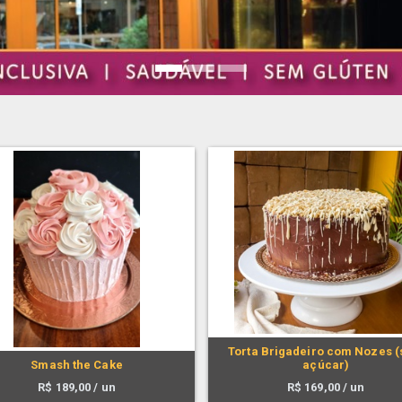
Torta Brigadeiro com Nozes 
Smash the Cake
açúcar)
R$
189,00
/ un
R$
169,00
/ un