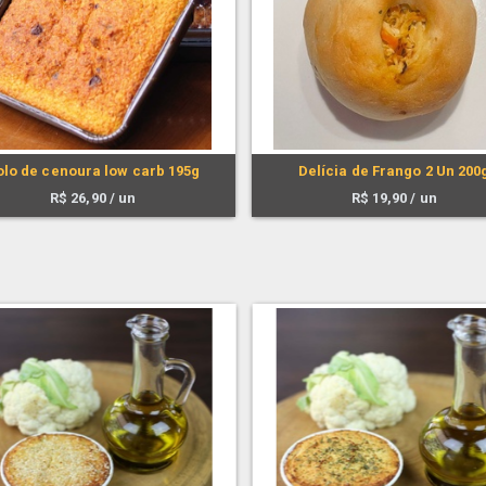
olo de cenoura low carb 195g
Delícia de Frango 2 Un 200
R$
26,90
/ un
R$
19,90
/ un