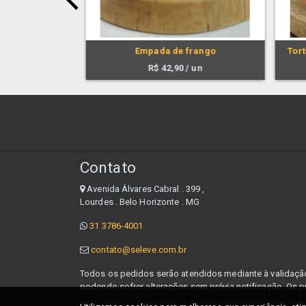
frango
Empada de frango
Tort
 un
R$
42,90
/ un
Contato
Avenida Álvares Cabral . 399 ,
Lourdes . Belo Horizonte . MG
31 3786-4001
contato@seleve.com.br
Todos os pedidos serão atendidos mediante à validação 
podendo sofrer alterações sem prévia notificação. Os p