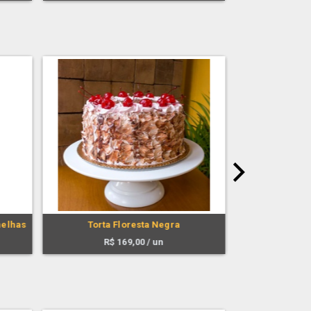
next
melhas
Torta Floresta Negra
Torta Duo de 
R$
169,00
/ un
R$