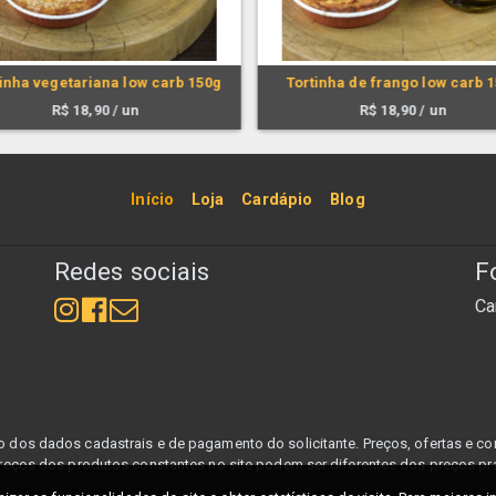
inha vegetariana low carb 150g
Tortinha de frango low carb 
R$
18,90
/ un
R$
18,90
/ un
Início
Loja
Cardápio
Blog
Redes sociais
F
Ca
dos dados cadastrais e de pagamento do solicitante. Preços, ofertas e con
reços dos produtos constantes no site podem ser diferentes dos preços pra