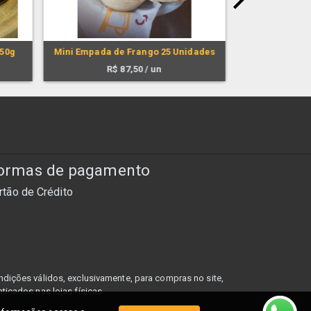
Mini Empada d
150g
Mini Empada de Frango 25 Unidades
(pl
R$
87,50
/ un
R
ormas de pagamento
rtão de Crédito
dições válidos, exclusivamente, para compras no site,
ticados nas lojas físicas.