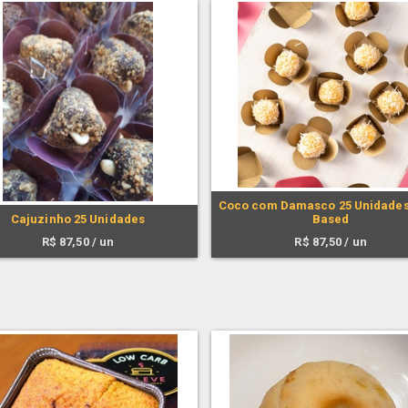
Coco com Damasco 25 Unidades
Cajuzinho 25 Unidades
Based
R$
87,50
/ un
R$
87,50
/ un