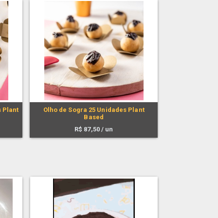
 Plant
Olho de Sogra 25 Unidades Plant
Based
R$
87,50
/ un