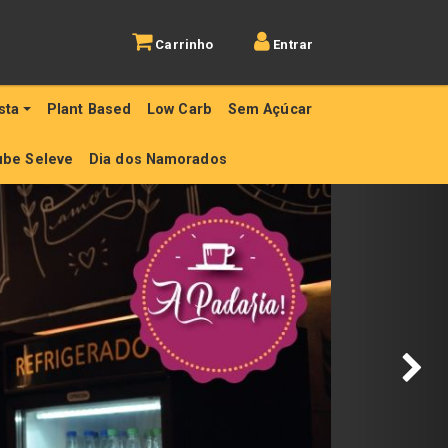
Carrinho
Entrar
sta
Plant Based
Low Carb
Sem Açúcar
ube Seleve
Dia dos Namorados